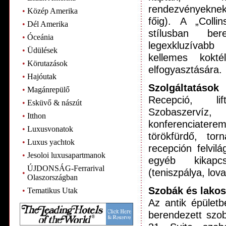
rendezvényeknek 
•
Közép Amerika
főig). A „Colli
•
Dél Amerika
stílusban be
•
Óceánia
legexkluzívabb
•
Üdülések
kellemes kokté
•
Körutazások
elfogyasztására.
•
Hajóutak
Szolgáltatások
•
Magánrepülő
Recepció, li
•
Esküvő & nászút
Szobasze
•
Itthon
konferenciater
•
Luxusvonatok
törökfürdő, to
•
Luxus yachtok
recepción felvil
•
Jesoloi luxusapartmanok
egyéb kikapcso
ÚJDONSÁG-Ferrarival
(teniszpálya, lova
•
Olaszországban
Szobák és lakos
•
Tematikus Utak
Az antik épületb
berendezett szob