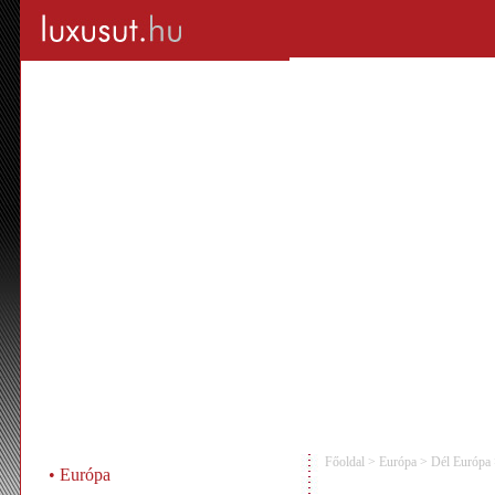
Főoldal
>
Európa
>
Dél Európa
•
Európa