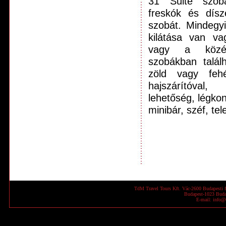
31 Suite szobá
freskók és dís
szobát. Mindegy
kilátása van va
vagy a közép
szobákban talál
zöld vagy fehé
hajszárítóval,
lehetőség, légko
minibár, széf, tel
TdM Travel Tours Kft. Vác-2600 Budapesti f
Budapest-1023 Budap
E-mail: info@