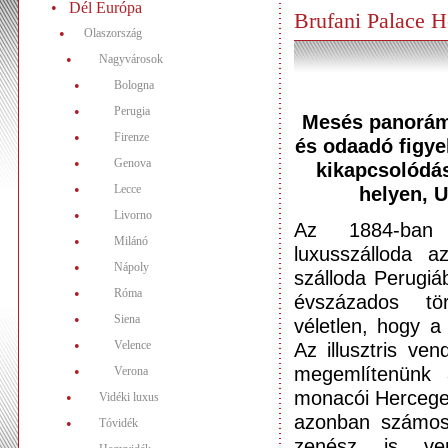
•
Dél Európa
Brufani Palace 
•
Olaszország
•
Nagyvárosok
•
Bologna
•
Perugia
Mesés panorám
•
Firenze
és odaadó figy
•
Genova
kikapcsolódá
•
helyen, 
Lecce
•
Livorno
Az 1884-ban
•
Milánó
luxusszálloda a
•
Nápoly
szálloda Perugiá
•
Róma
évszázados tö
•
Siena
véletlen, hogy a
•
Az illusztris ve
Velence
megemlítenünk 
•
Verona
monacói Herceget
•
Vidéki luxus
azonban számos 
•
Tóvidék
zenész is v