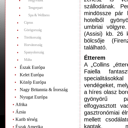
•
Hegyvidék
szállodának. Pe
•
Tengerpart
mindössze pár l
•
Spa & Wellness
hotelből gyöny
•
Ciprus
umbriai völgyre
•
Görögország
(Assisi) kb. 26
•
Törökország
bölcsője (Fir
•
Horvátország
található.
•
Spanyolország
Étterem
•
Málta
A „Collins „étte
•
Észak Európa
Faiella fantas
•
Kelet Európa
specialitások
•
Közép Európa
vendégeket, mel
•
Nagy Britannia & Írország
a híres olasz bo
•
Nyugat Európa
gyönyörű pa
•
Afrika
elfogyasztott va
gasztronómiai él
•
Ázsia
mellett csodála
•
Karib térség
kaptak, m
•
Észak Amerika